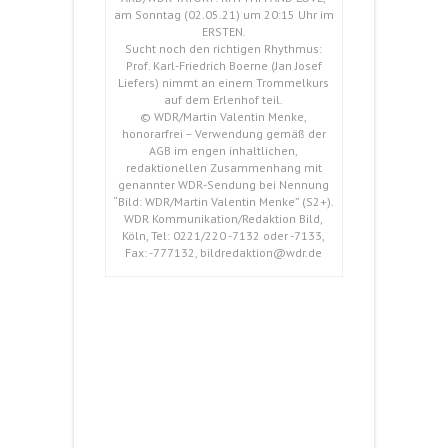
am Sonntag (02.05.21) um 20:15 Uhr im
ERSTEN.
Sucht noch den richtigen Rhythmus:
Prof. Karl-Friedrich Boerne (Jan Josef
Liefers) nimmt an einem Trommelkurs
auf dem Erlenhof teil.
© WDR/Martin Valentin Menke,
honorarfrei – Verwendung gemäß der
AGB im engen inhaltlichen,
redaktionellen Zusammenhang mit
genannter WDR-Sendung bei Nennung
“Bild: WDR/Martin Valentin Menke” (S2+).
WDR Kommunikation/Redaktion Bild,
Köln, Tel: 0221/220 -7132 oder -7133,
Fax: -777132, bildredaktion@wdr.de