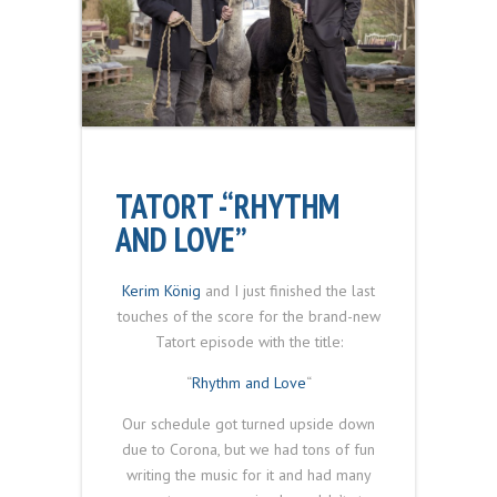
TATORT -“RHYTHM
AND LOVE”
Kerim König
and I just finished the last
touches of the score for the brand-new
Tatort episode with the title:
“
Rhythm and Love
“
Our schedule got turned upside down
due to Corona, but we had tons of fun
writing the music for it and had many