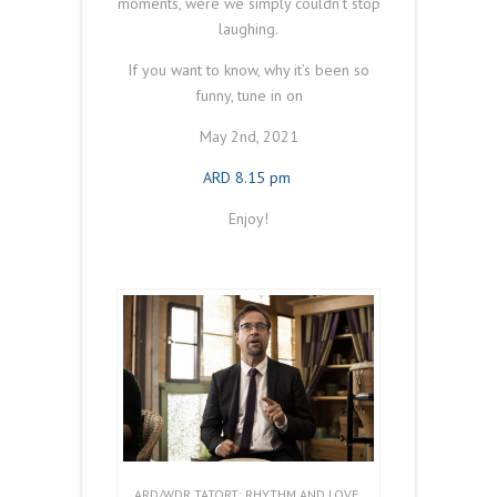
moments, were we simply couldn’t stop
laughing.
If you want to know, why it’s been so
funny, tune in on
May 2nd, 2021
ARD 8.15 pm
Enjoy!
ARD/WDR TATORT: RHYTHM AND LOVE,